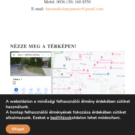
Mobil: 0036 (30) 160 8550
E-mail:
haromakislanypanzio@gmail.com
NÉZZE MEG A TÉRKÉPEN!
A weboldalon a minőségi felhasználói élmény érdekében sütiket
használunk.
A honlap felhasználói élményének fokozása érdekében sütiket
alkalmazunk. Ezeket a
beállítások
oldalon lehet módosítani.
Elfogad
© Copyright - Három a kislány Panzió | Honlapkészítés:
ALLINNOVATION