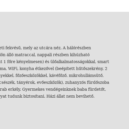
ti fekvésű, mely az utcára néz. A hálórészben
lön álló matraccal, nappali részben kihúzható
t 1 főre kényelmesen) és ülőalkalmatosságokkal, smart
klíma, WiFi, konyha étkezővel (beépített hűtőszekrény, 2
nyekkel, főzőeszközökkel, kávéfőző, mikrohullámsütő,
, csészék, tányérok, evőeszközök), zuhanyzós fürdőszoba
 darab erkély. Gyermekes vendégeinknek baba fürdetőt,
gyat tudunk biztosítani. Házi állat nem bevihető.