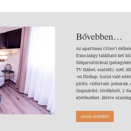
Bővebben…
Az apartman (35m²) délkele
franciaágy található két kü
ülőgarnitúrával (pótágykén
TV (kábel, szatelit), széf, 
-es főzőlap, hozzá való edé
pirító, vízforraló, poharak
(hajszárító, törölköző), 2
etetőszéket, illetve utazóá
AJÁNLATKÉRÉS