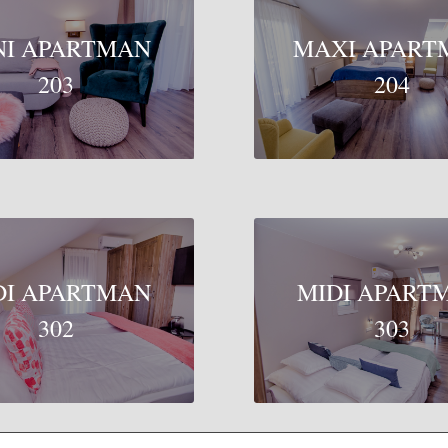
NI APARTMAN
MAXI APART
203
204
DI APARTMAN
MIDI APART
302
303