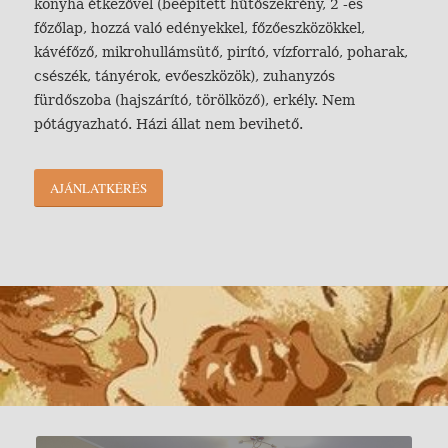
konyha étkezővel (beépített hűtőszekrény, 2 -es
főzőlap, hozzá való edényekkel, főzőeszközökkel,
kávéfőző, mikrohullámsütő, pirító, vízforraló, poharak,
csészék, tányérok, evőeszközök), zuhanyzós
fürdőszoba (hajszárító, törölköző), erkély. Nem
pótágyazható. Házi állat nem bevihető.
AJÁNLATKÉRÉS