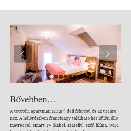
Következő
1
2
3
4
5
6
7
Bővebben…
A tetőtéri apartman (23m²) déli fekvésű és az utcára
néz. A hálórészben franciaágy található két külön álló
matraccal, smart TV (kábel, szatelit), széf, klíma, WiFi,